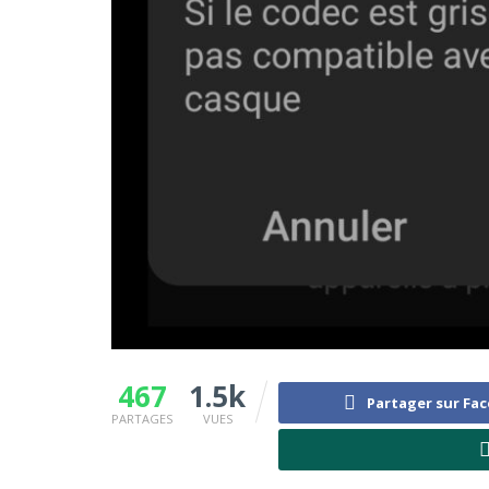
467
1.5k
Partager sur Fa
PARTAGES
VUES